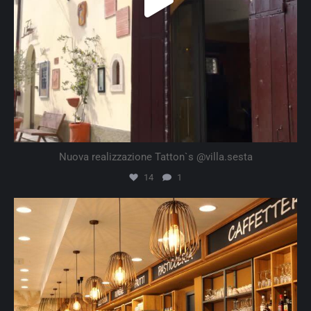
Nuova realizzazione Tatton`s @villa.sesta
14
1
artline.srl
Ott 2