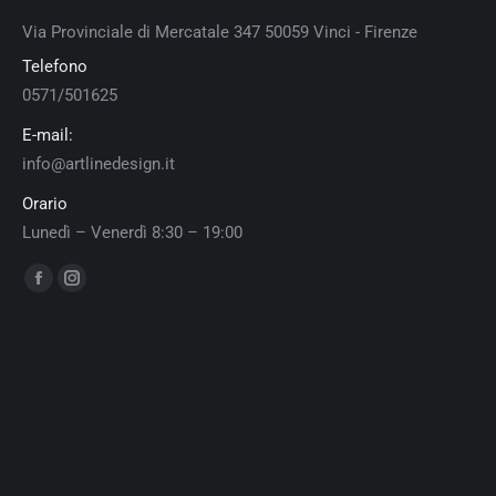
Via Provinciale di Mercatale 347 50059 Vinci - Firenze
Telefono
0571/501625
E-mail:
info@artlinedesign.it
Orario
Lunedì – Venerdì 8:30 – 19:00
Ci puoi trovare su:
Facebook
Instagram
page
page
opens
opens
in
in
new
new
window
window