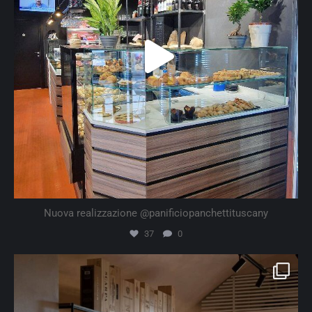
Nuova realizzazione @panificiopanchettituscany
37
0
artline.srl
Lug 26