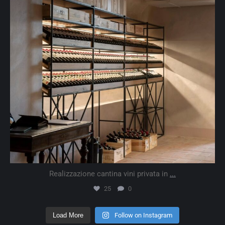
Realizzazione cantina vini privata in
...
25
0
Load More
Follow on Instagram