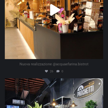
Nuova realizzazione @acquaefarina.bistrot
26
0
artline.srl
Ago 8