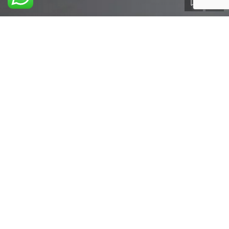
La nostra abilità nell’elaborare soluzioni 
commerciali uniche e personalizzate ci 
contraddistingue come il partner ideale per 
rinnovare o avviare con successo nuove 
attività.
Scarica la nostra brochure
Contatti
Via Provinciale di Mercatale 347 50059 Vinci - Firenze